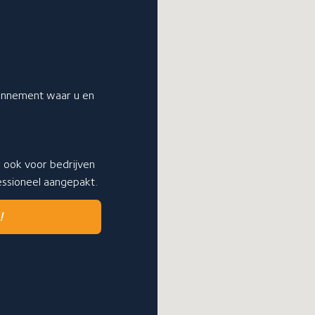
bonnement waar u en
r ook voor bedrijven
fessioneel aangepakt.
!