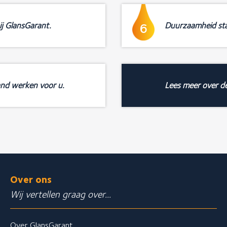
ij GlansGarant.
Duurzaamheid sta
6
and werken voor u.
Lees meer over d
Over ons
Wij vertellen graag over...
Over GlansGarant