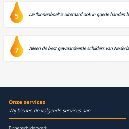
De 'binnenboel' is uiteraard ook in goede handen b
5
Alleen de best gewaardeerde schilders van Nederl
7
Onze services
Wij bieden de volgende services aan:
Binnenschilderwerk