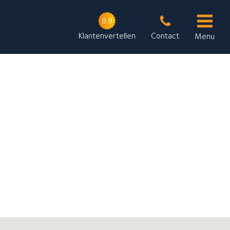
8.9
Klantenvertellen
Contact
Menu
GlansGarant Regio West B.V.
Onze contactgegevens
Ganzenveer 48
1967 JG Heemskerk
Stuur een bericht
Neem telefonisch contact met ons op: 0251-700205