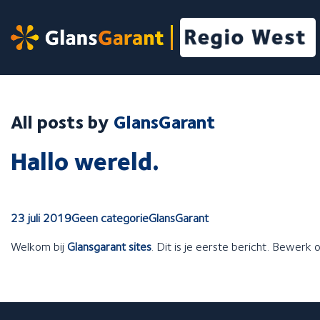
Skip
to
Onze services
content
Wij bieden de volgende services aan:
All posts by
GlansGarant
Hallo wereld.
Binnenschilderwerk
Buitenschilderwerk
Glasservice
Kleine reparaties
23 juli 2019
Geen categorie
GlansGarant
Welkom bij
Glansgarant sites
. Dit is je eerste bericht. Bewerk 