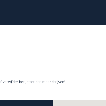
Over ons
Meer informatie over...
Over GlansGarant
De 7 fraaie voordelen
Een offerte aanvragen
of verwijder het, start dan met schrijven!