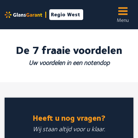
Menu
Skip
to
Onze services
content
Wij bieden de volgende services aan:
De 7 fraaie voordelen
Uw voordelen in een notendop
Binnenschilderwerk
Buitenschilderwerk
Glasservice
Kleine reparaties
Over ons
Meer informatie over...
Heeft u nog vragen?
Wij staan altijd voor u klaar.
Over GlansGarant