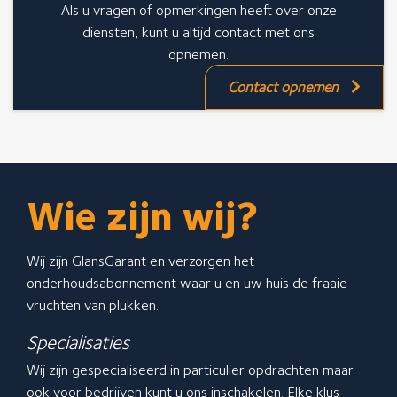
De 7 fraaie voordelen
Als u vragen of opmerkingen heeft over onze
Een offerte aanvragen
diensten, kunt u altijd contact met ons
opnemen.
GlansGarant Regio West B.V.
Contact opnemen
Onze contactgegevens
Ganzenveer 48
1967 JG Heemskerk
Wie zijn wij?
Stuur een bericht
Neem telefonisch contact met ons op: 0251-700205
Wij zijn GlansGarant en verzorgen het
onderhoudsabonnement waar u en uw huis de fraaie
vruchten van plukken.
Specialisaties
Wij zijn gespecialiseerd in particulier opdrachten maar
ook voor bedrijven kunt u ons inschakelen. Elke klus